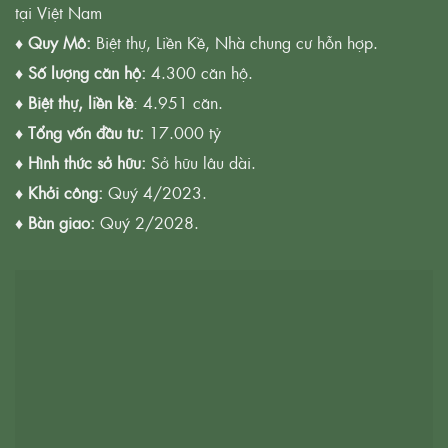
tại Việt Nam
♦
Quy Mô:
Biệt thự, Liền Kề, Nhà chung cư hỗn hợp.
♦
Số lượng căn hộ:
4.300 căn hộ.
♦
Biệt thự, liền kề
: 4.951 căn.
♦
Tổng vốn đầu tư:
17.000 tỷ
♦
Hình thức sở hữu:
Sở hữu lâu dài.
♦
Khởi công:
Quý 4/2023.
♦
Bàn giao:
Quý 2/2028.