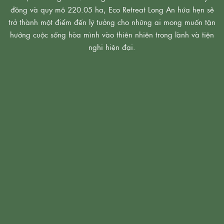
đồng và quy mô 220.05 ha, Eco Retreat Long An hứa hẹn sẽ
trở thành một điểm đến lý tưởng cho những ai mong muốn tận
hưởng cuộc sống hòa mình vào thiên nhiên trong lành và tiện
nghi hiện đại.
2027
Dự kiến hoàn thành dự án và đi vào hoạt động
220,05 ha
Quy mô khủng của toàn bộ dự án
17.000 tỷ