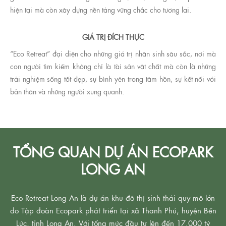
hiện tại mà còn xây dựng nền tảng vững chắc cho tương lai.
GIÁ TRỊ ĐÍCH THỰC
“Eco Retreat” đại diện cho những giá trị nhân sinh sâu sắc, nơi mà
con người tìm kiếm không chỉ là tài sản vật chất mà còn là những
trải nghiệm sống tốt đẹp, sự bình yên trong tâm hồn, sự kết nối với
bản thân và những người xung quanh.
TỔNG QUAN DỰ ÁN ECOPARK
LONG AN
Eco Retreat Long An là dự án khu đô thị sinh thái quy mô lớn
do Tập đoàn Ecopark phát triển tại xã Thanh Phú, huyện Bến
Lức, tỉnh Long An. Với tổng mức đầu tư lên đến 17.000 tỷ