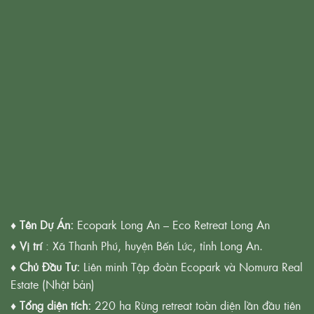
Tổng vốn đầu tư dự án Ecopark Long An
9.251 căn hộ
Tại các biệt thự, liền kề và căn hộ dự án Eco Retret Long An
29.217 người
Số lượng cư dân dự kiến sẽ ở tại dự án Ecopark Bến Lức Long An
♦
Tên Dự Án:
Ecopark Long An – Eco Retreat Long An
♦
Vị trí
: Xã Thanh Phú, huyện Bến Lức, tỉnh Long An.
♦
Chủ Đầu Tư:
Liên minh Tập đoàn Ecopark và Nomura Real
Estate (Nhật bản)
♦
Tổng diện tích:
220 ha Rừng retreat toàn diện lần đầu tiên