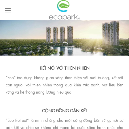
Chuyển
đến
nội
dung
KẾT NỐI VỚI THIÊN NHIÊN
“Eco” tạo dựng không gian sống thân thiện với môi trường, kết nối
con người với thiên nhiên thông qua kiến trúc xanh, vật liệu bền
ECO RETREAT
vững và hệ thống năng lượng hiệu quả.
RỪNG RETREAT CỦA RIÊNG BẠN
CỘNG ĐỒNG GẮN KẾT
“Eco Retreat” là minh chứng cho một cộng đồng bền vững, nơi sự
gắn kết và chia sẻ không chỉ mang lại cuộc sống hạnh phúc cho