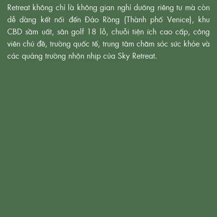
Retreat không chỉ là không gian nghỉ dưỡng riêng tư mà còn
dễ dàng kết nối đến Đảo Rồng (Thành phố Venice), khu
CBD sầm uất, sân golf 18 lỗ, chuỗi tiện ích cao cấp, công
viên chủ đề, trường quốc tế, trung tâm chăm sóc sức khỏe và
các quảng trường nhộn nhịp của Sky Retreat.
NGÀY 23.07.2025
NGÀY 26.07.2025
NGÀY 30.07.2025