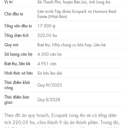
Vị trí
Xã Thanh Phú, huyện Bến Lức, tỉnh Long An
Liên minh Tập đoàn Ecopark và Nomura Real
Chủ đầu tư
Estate (Nhật Bản)
Tổng vốn đầu tư
17.000 tỷ
Tổng diện tích
220,05 ha
Quy mô
Biệt thự, Nhà chung cư hỗn hợp, Liền kề
Số lượng căn hộ
4.300 căn hộ
Biệt thự, liền kề
4.951 căn
Hình thức sở hữu
Sở hữu lâu dài
Thời điểm khởi
Quý IV/2023
công
Thời điểm bàn
Quý II/2028
giao
Theo đồ án quy hoạch, Ecopark Long An sẽ có tổng diện
tích 220,05 ha, chia thành 9 dự án thành phần. Trong đó,