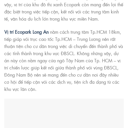
vậy, vị trí của khu đô thị xanh Ecopark còn mang đến lợi thế
đặc biệt trong việc tiếp cận, kết nối với các trung tâm kinh
tế, văn hóa du lịch lớn trong khu vực miền Nam.
Vị trí Ecopark Long An
nằm cách trung tâm Tp.HCM 18km,
tiếp giáp với trục cao tốc Tp.HCM – Trung Lương nên rất
thuận tiện cho cư dân trong việc di chuyển đến thành phố và
các tỉnh thành trong khu vực ĐBSCL. Không những vậy, dự
án này còn nằm ngay cửa ngõ Tây Nam của Tp. HCM – vị
trí chiến lược giúp kết nối giữa thành phố với vùng ĐBSCL,
Đông Nam Bộ nên sẽ mang đến cho cư dân nơi đây nhiều
cơ hội để tiếp cận với các dịch vụ, tiện ích đa dạng từ các
khu vực lân cận.