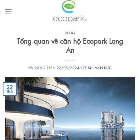
Chuyển
đến
nội
dung
BLOG
Tổng quan về căn hộ Ecopark Long
An
ĐÃ ĐĂNG TRÊN
22/05/2024
BỞI
BÙI VĂN ĐỨC
22
Th5