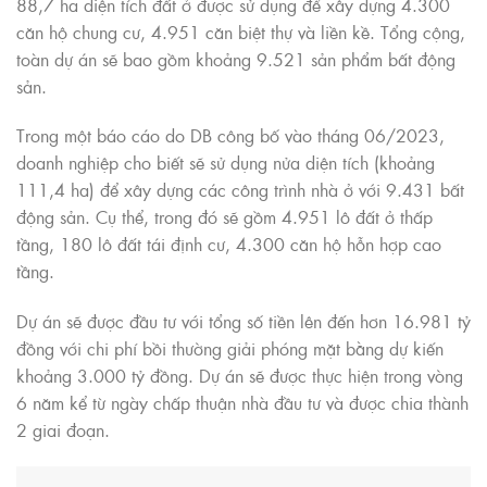
88,7 ha diện tích đất ở được sử dụng để xây dựng 4.300
căn hộ chung cư, 4.951 căn biệt thự và liền kề. Tổng cộng,
toàn dự án sẽ bao gồm khoảng 9.521 sản phẩm bất động
sản.
Trong một báo cáo do DB công bố vào tháng 06/2023,
doanh nghiệp cho biết sẽ sử dụng nửa diện tích (khoảng
111,4 ha) để xây dựng các công trình nhà ở với 9.431 bất
động sản. Cụ thể, trong đó sẽ gồm 4.951 lô đất ở thấp
tầng, 180 lô đất tái định cư, 4.300 căn hộ hỗn hợp cao
tầng.
Dự án sẽ được đầu tư với tổng số tiền lên đến hơn 16.981 tỷ
đồng với chi phí bồi thường giải phóng mặt bằng dự kiến
khoảng 3.000 tỷ đồng. Dự án sẽ được thực hiện trong vòng
6 năm kể từ ngày chấp thuận nhà đầu tư và được chia thành
2 giai đoạn.