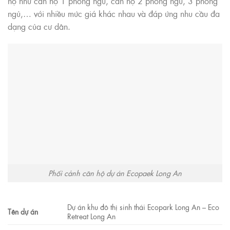
hộ như căn hộ 1 phòng ngủ, căn hộ 2 phòng ngủ, 3 phòng
ngủ,… với nhiều mức giá khác nhau và đáp ứng nhu cầu đa
dạng của cư dân.
Phối cảnh căn hộ dự án Ecopaek Long An
Dự án khu đô thị sinh thái Ecopark Long An – Eco
Tên dự án
Retreat Long An